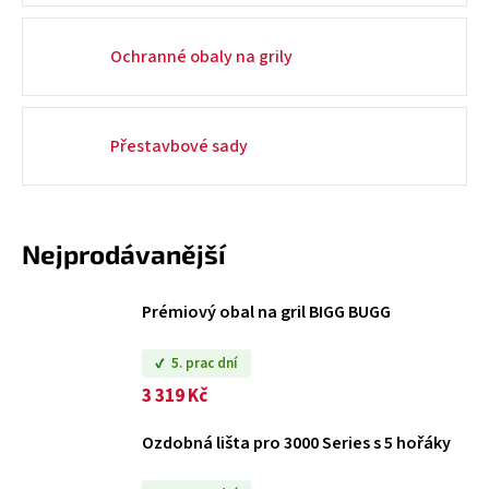
a
j
Ochranné obaly na grily
í
t
?
Přestavbové sady
Nejprodávanější
HLEDAT
Prémiový obal na gril BIGG BUGG
D
5. prac dní
o
3 319 Kč
p
o
Ozdobná lišta pro 3000 Series s 5 hořáky
r
u