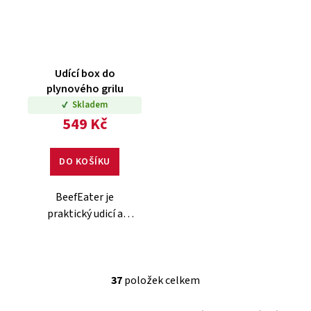
Udící box do
plynového grilu
Skladem
549 Kč
DO KOŠÍKU
BeefEater je
praktický udicí a
napařovací box z
nerezové oceli, který
dodá masu i zelenině
neodolatelnou
37
položek celkem
O
kouřovou chuť.
v