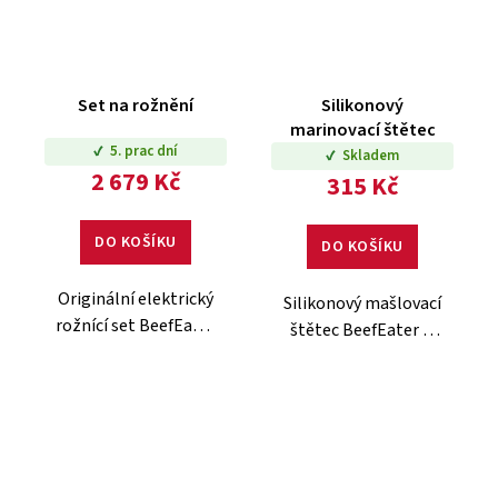
Set na rožnění
Silikonový
marinovací štětec
5. prac dní
Skladem
2 679 Kč
315 Kč
DO KOŠÍKU
DO KOŠÍKU
Originální elektrický
Silikonový mašlovací
rožnící set BeefEater
štětec BeefEater je
určený pro 3, 4 i 5-
ideální pro potírání
hořákové plynové
masa a zeleniny
grily. Skvělý doplněk
marinádou nebo
pro přípravu celého
BBQ omáčkou přímo
kuřete, pečeně nebo
během grilování.
špízu.