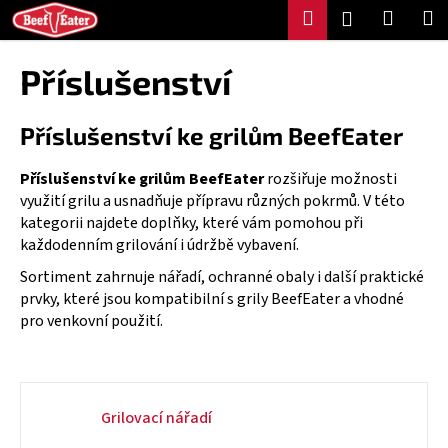
K
Přejít
Hledat
Nákup
M
Přihlášení
na
o
Zpět
Zpět
košík
obsah
š
Příslušenství
í
C
k
Příslušenství ke grilům BeefEater
o
p
Příslušenství ke grilům BeefEater
rozšiřuje možnosti
o
využití grilu a usnadňuje přípravu různých pokrmů. V této
t
kategorii najdete doplňky, které vám pomohou při
ř
každodenním grilování i údržbě vybavení.
e
Sortiment zahrnuje nářadí, ochranné obaly i další praktické
b
prvky, které jsou kompatibilní s grily BeefEater a vhodné
u
pro venkovní použití.
j
e
t
e
Grilovací nářadí
n