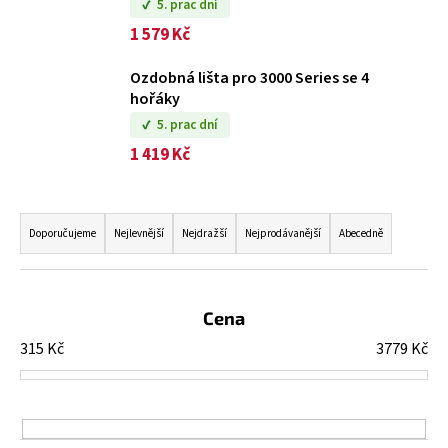
5. prac dní
č
u
1 579 Kč
j
e
Ozdobná lišta pro 3000 Series se 4
m
hořáky
e
5. prac dní
1 419 Kč
PLYNOVÝ
GRIL
Ř
1600E
SERIES
a
Doporučujeme
Nejlevnější
Nejdražší
Nejprodávanější
Abecedně
3+1
z
31
e
602
n
Cena
Kč
í
Původně:
315
Kč
3779
Kč
37
p
179
r
Kč
o
d