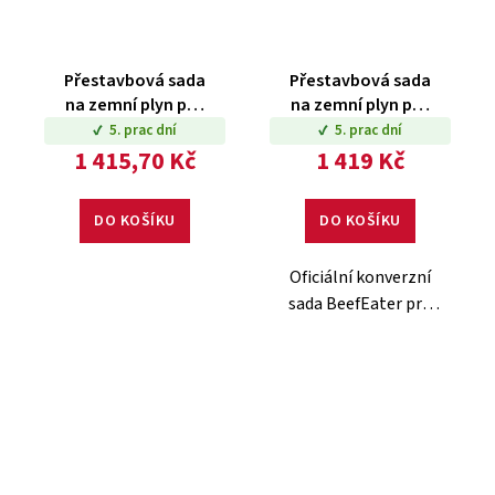
Přestavbová sada
Přestavbová sada
na zemní plyn pro
na zemní plyn pro
1200/1500/1600
3000E Series
5. prac dní
5. prac dní
Series
1 415,70 Kč
1 419 Kč
DO KOŠÍKU
DO KOŠÍKU
Oficiální konverzní
sada BeefEater pro
modelovou řadu
3000E. Umožňuje
bezpečný a snadný
přechod z PB lahve
na zemní plyn.