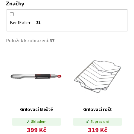
Značky
u
k
t
BeefEater
32
ů
Položek k zobrazení:
37
V
ý
p
i
s
p
r
o
Grilovací kleště
Grilovací rošt
d
Skladem
5. prac dní
u
399 Kč
319 Kč
k