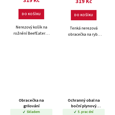
319 Kč
319 Kč
DO KOŠÍKU
DO KOŠÍKU
Nerezový košík na
Tenká nerezová
rožnění BeefEater je
obracečka na ryby
ideální pro přípravu
BeefEater je ideální
zeleniny, ryb nebo
pro obracení
menších kousků
jemných surovin bez
masa bez potřeby
jejich poškození.
špejlí.
Obracečka na
Ochranný obal na
grilování
boční plynový
hořák Proline
Skladem
5. prac dní