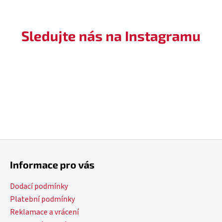
Sledujte nás na Instagramu
Z
á
Informace pro vás
p
a
Dodací podmínky
t
Platební podmínky
í
Reklamace a vrácení