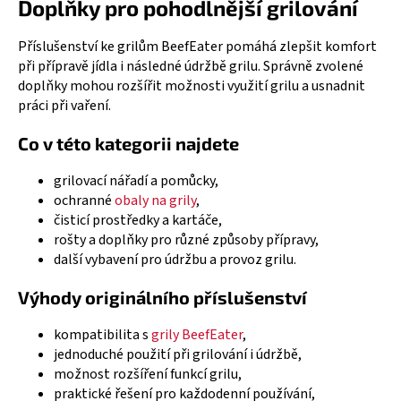
Doplňky pro pohodlnější grilování
l
á
d
Příslušenství ke grilům BeefEater pomáhá zlepšit komfort
a
při přípravě jídla i následné údržbě grilu. Správně zvolené
c
doplňky mohou rozšířit možnosti využití grilu a usnadnit
í
práci při vaření.
p
Co v této kategorii najdete
r
v
grilovací nářadí a pomůcky,
k
ochranné
obaly na grily
,
y
čisticí prostředky a kartáče,
v
rošty a doplňky pro různé způsoby přípravy,
ý
další vybavení pro údržbu a provoz grilu.
p
i
Výhody originálního příslušenství
s
u
kompatibilita s
grily BeefEater
,
jednoduché použití při grilování i údržbě,
možnost rozšíření funkcí grilu,
praktické řešení pro každodenní používání,