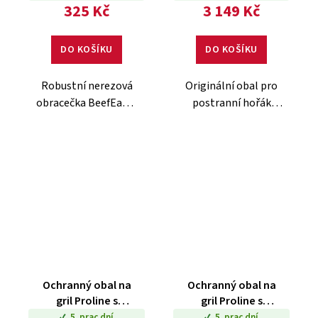
325 Kč
3 149 Kč
DO KOŠÍKU
DO KOŠÍKU
Robustní nerezová
Originální obal pro
obracečka BeefEater
postranní hořák
s pohodlnou rukojetí
BeefEater ProLine.
a očkem na zavěšení.
Vyroben z odolného
Praktická pomůcka
polyesteru, který
pro každého
chrání spotřebič
grilmistra.
před deštěm,
prachem i UV
zářením.
Ochranný obal na
Ochranný obal na
gril Proline s
gril Proline s
plochým víkem
víkem na pečení
5. prac dní
5. prac dní