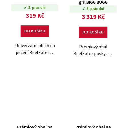
gril BIGG BUGG
5. prac dní
5. prac dní
319 Kč
3 319 Kč
DO KOŠÍKU
DO KOŠÍKU
Univerzální plech na
Prémiový obal
pečení BeefEater se
BeefEater poskytuje
smaltovou úpravou
maximální ochranu.
je perfektní pro
Kvalitní zpracování a
přípravu zeleniny,
perfektní střih.
brambor nebo
šťavnatých steaků
na grilu.
Prémiový obal na
Prémiový obal na