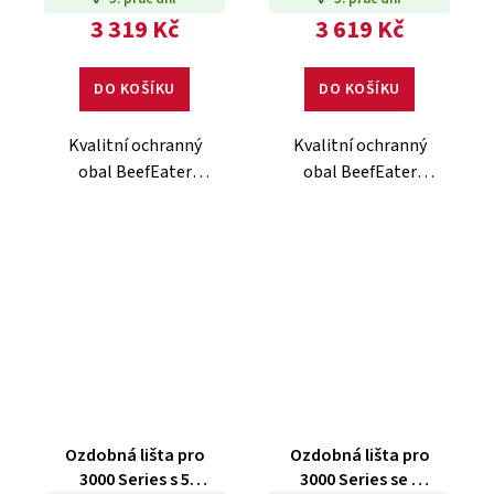
3 319 Kč
3 619 Kč
DO KOŠÍKU
DO KOŠÍKU
Kvalitní ochranný
Kvalitní ochranný
obal BeefEater
obal BeefEater
určený pro vestavný
určený pro vestavný
gril ProLine s
gril ProLine s víkem
plochým víkem.
na pečení.
Polyesterový
Polyesterový
materiál, odolnost
materiál, odolnost
vůči počasí.
vůči počasí.
Ozdobná lišta pro
Ozdobná lišta pro
3000 Series s 5
3000 Series se 3