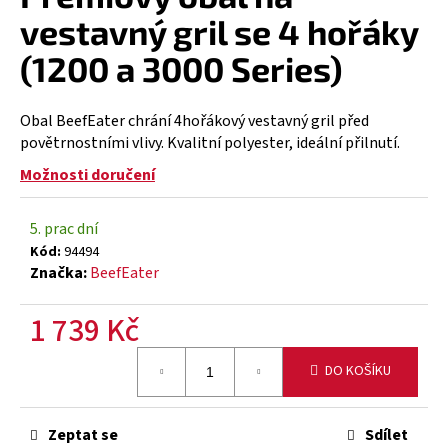
vestavný gril se 4 hořáky
a
j
(1200 a 3000 Series)
í
t
Obal BeefEater chrání 4hořákový vestavný gril před
?
povětrnostními vlivy. Kvalitní polyester, ideální přilnutí.
Možnosti doručení
5. prac dní
HLEDAT
Kód:
94494
Značka:
BeefEater
1 739 Kč
D
o
Měrná
p
DO KOŠÍKU
cena:
o
r
u
Zeptat se
Sdílet