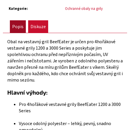
č
u
Kategorie
:
Ochranné obaly na grily
j
e
Popis
Diskuze
m
e
Obal na vestavný gril BeefEater je určen pro 4hořákové
vestavné grily 1200 a 3000 Series a poskytuje jim
VESTAVNÝ
spolehlivou ochranu před nepříznivým počasím, UV
PLYNOVÝ
zářením i nečistotami. Je vyroben z odolného polyesteru a
GRIL
1600E
navržen přesně na míru grilům BeefEater s víkem. Skvělý
SERIES
doplněk pro každého, kdo chce ochránit svůj vestavný gril i
-
mimo sezónu.
3
HOŘÁKY
Hlavní výhody:
20
391
Pro 4hořákové vestavné grily BeefEater 1200 a 3000
Kč
Series
Původně:
23
Vysoce odolný polyester – lehký, pevný, snadno
990
Kč
omyvatelný