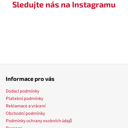
pracovní desky.
pracovní desky.
v
Sledujte nás na Instagramu
k
Z
á
Informace pro vás
p
a
Dodací podmínky
t
Platební podmínky
í
Reklamace a vrácení
Obchodní podmínky
Podmínky ochrany osobních údajů