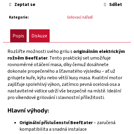
č
Zeptat se
Sdílet
u
j
Kategorie
:
Grilovací nářadí
e
m
e
Popis
Diskuze
Rozšiřte možnosti svého grilu s
originálním elektrickým
VESTAVNÝ
PLYNOVÝ
rožněm BeefEater
. Tento praktický set umožňuje
GRIL
rovnoměrné otáčení masa, díky čemuž dosáhnete
BEEFEATER
dokonale propečeného a šťavnatého výsledku – ať už
1700
grilujete kuře, kýtu nebo větší kusy masa. Kvalitní motor
SERIES
–
zajišťuje spolehlivý výkon, zatímco pevná ocelová osa a
3
nastavitelné vidlice udrží vše bezpečně na místě. Ideální
HOŘÁKY
pro víkendové grilování i slavnostní příležitosti.
20
391
Hlavní výhody:
Kč
Originální příslušenství BeefEater
– zaručená
Původně:
23
kompatibilita a snadná instalace
990