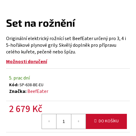
a
j
Set na rožnění
í
t
?
Originální elektrický rožnící set BeefEater určený pro 3, 4 i
5-hořákové plynové grily. Skvělý doplněk pro přípravu
celého kuřete, pečeně nebo špízu.
Možnosti doručení
HLEDAT
5. prac dní
Kód:
SP-638-BE-EU
Značka:
BeefEater
D
o
2 679 Kč
p
Měrná
o
DO KOŠÍKU
cena:
r
u