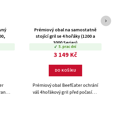
vný
Prémiový obal na samostatně
Pr
00,
stojící gril se 4 hořáky (1200 a
3000 Series)
5. prac dní
3 149 Kč
DO KOŠÍKU
er
Prémiový obal BeefEater ochrání
P
ranu
váš 4hořákový gril před počasím i
pos
rilu.
prachem. Kvalitní polyester,
Kval
padne.
přesné provedení.