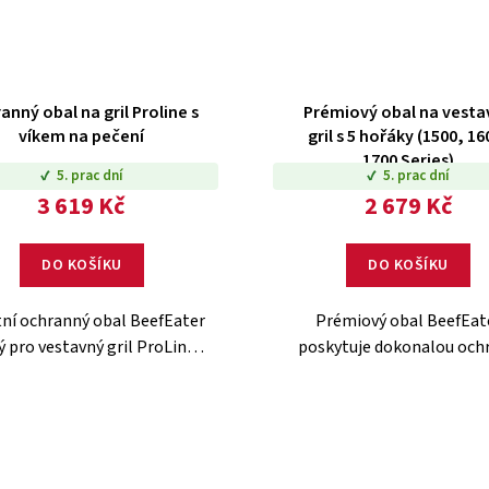
anný obal na gril Proline s
Prémiový obal na vesta
víkem na pečení
gril s 5 hořáky (1500, 16
1700 Series)
5. prac dní
5. prac dní
3 619 Kč
2 679 Kč
DO KOŠÍKU
DO KOŠÍKU
tní ochranný obal BeefEater
Prémiový obal BeefEat
ý pro vestavný gril ProLine s
poskytuje dokonalou och
em na pečení. Polyesterový
5hořákovému vestavnému g
riál, odolnost vůči počasí.
Kvalitní polyester, skvěle 