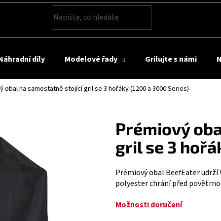
HLEDAT
Náhradní díly
Modelové řady
Grilujte s námi
N
 obal na samostatně stojící gril se 3 hořáky (1200 a 3000 Series)
Prémiový obal
gril se 3 hoř
Prémiový obal BeefEater udrží V
polyester chrání před povětrnos
Možnosti doručení