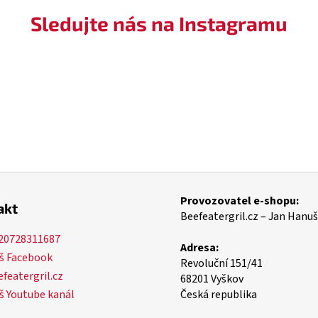
Sledujte nás na Instagramu
Provozovatel e-shopu:
akt
Beefeatergril.cz – Jan Hanuš
20728311687
Adresa:
š Facebook
Revoluční 151/41
featergril.cz
68201 Vyškov
š Youtube kanál
Česká republika