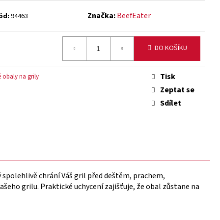
Značka:
BeefEater
ód:
94463
DO KOŠÍKU
Tisk
obaly na grily
Zeptat se
Sdílet
ý spolehlivě chrání Váš gril před deštěm, prachem,
eho grilu. Praktické uchycení zajišťuje, že obal zůstane na