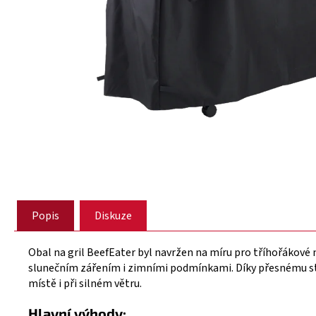
Popis
Diskuze
Obal na gril BeefEater byl navržen na míru pro tříhořákové 
slunečním zářením i zimními podmínkami. Díky přesnému stři
místě i při silném větru.
Hlavní výhody: