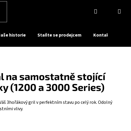
Přihlášení
Nák
koší
aše historie
Staňte se prodejcem
Kontakty
Pr
 na samostatně stojící
áky (1200 a 3000 Series)
áš 3hořákový gril v perfektním stavu po celý rok. Odolný
tními vlivy.