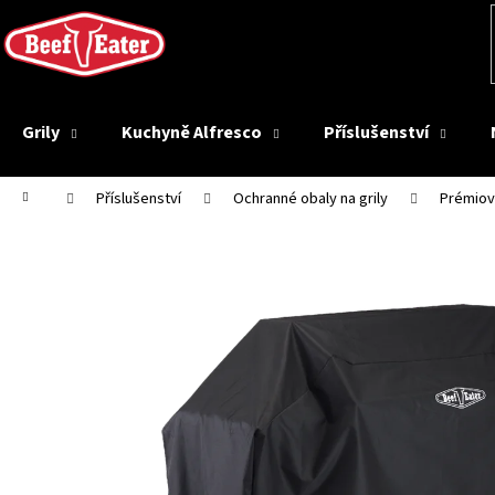
K
Přejít
na
o
Zpět
obsah
š
do
í
obchodu
k
Grily
Kuchyně Alfresco
Příslušenství
Domů
Příslušenství
Ochranné obaly na grily
Prémiový