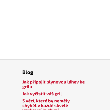
Blog
Jak připojit plynovou láhev ke
grilu
Jak vyčistit váš gril
5 věcí, které by neměly
chybět v každé skvělé
venkovní kuchyni