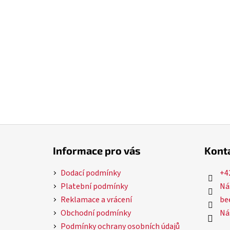
Z
á
Informace pro vás
Kont
p
a
Dodací podmínky
+4
t
Platební podmínky
Ná
í
Reklamace a vrácení
bee
Obchodní podmínky
Ná
Podmínky ochrany osobních údajů