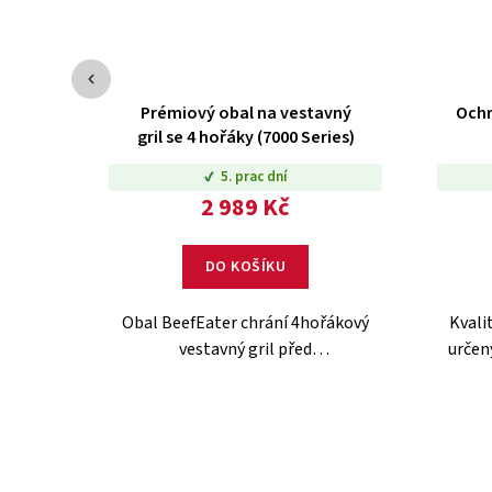
Prémiový obal na vestavný
Ochr
gril se 4 hořáky (7000 Series)
5. prac dní
2 989 Kč
DO KOŠÍKU
Obal BeefEater chrání 4hořákový
Kvali
vestavný gril před
určen
povětrnostními vlivy. Kvalitní
vík
polyester, ideální přilnutí.
mate