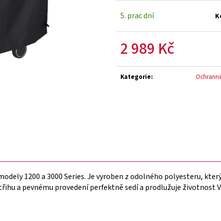
5. prac dní
K
2 989 Kč
Měrná
cena:
Kategorie
:
Ochranné 
modely 1200 a 3000 Series. Je vyroben z odolného polyesteru, kter
hu a pevnému provedení perfektně sedí a prodlužuje životnost Vaš