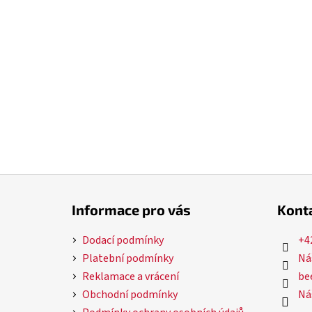
Z
á
Informace pro vás
Kont
p
a
Dodací podmínky
+4
t
Platební podmínky
Ná
í
Reklamace a vrácení
bee
Obchodní podmínky
Ná