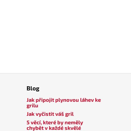
Blog
Jak připojit plynovou láhev ke
grilu
Jak vyčistit váš gril
5 věcí, které by neměly
chybět v každé skvělé