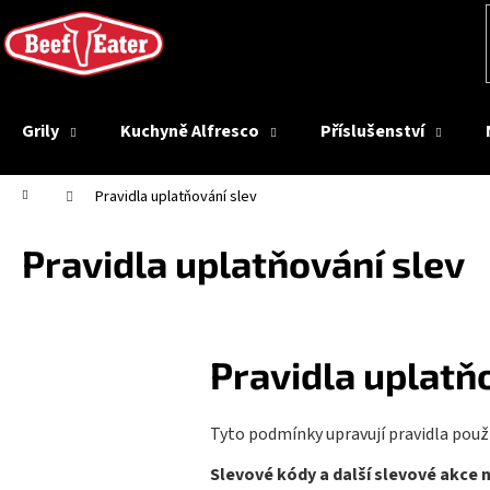
K
Přejít
na
o
Zpět
obsah
š
do
í
obchodu
k
Grily
Kuchyně Alfresco
Příslušenství
Domů
Pravidla uplatňování slev
Pravidla uplatňování slev
Pravidla uplatňo
Tyto podmínky upravují pravidla použ
Slevové kódy a další slevové akce 