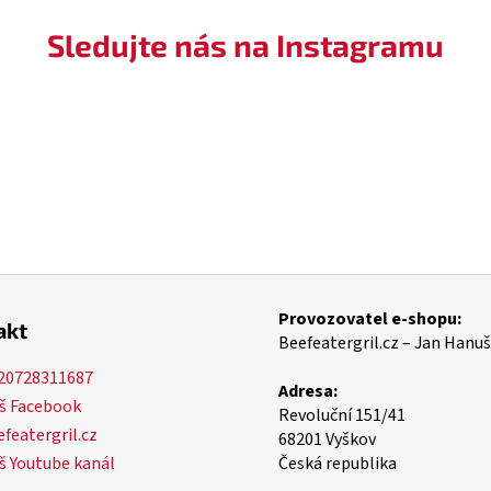
Sledujte nás na Instagramu
Provozovatel e-shopu:
akt
Beefeatergril.cz – Jan Hanuš
20728311687
Adresa:
š Facebook
Revoluční 151/41
featergril.cz
68201 Vyškov
š Youtube kanál
Česká republika