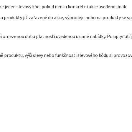
e jeden slevový kód, pokud není u konkrétní akce uvedeno jinak.
na produkty již zařazené do akce, výprodeje nebo na produkty se s
á omezenou dobu platnosti uvedenou u dané nabídky. Po uplynutí 
ně produktu, výši slevy nebo funkčnosti slevového kódu si provozo