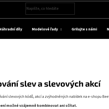
HLEDAT
Náhradní díly
Modelové řady
Grilujte s námi
N
vání slev a slevových akcí
ívání slevových kódů, akcí a zvýhodněných nabídek na e-shopu Beef
není možné vzájemně kombinovat ani sčítat.