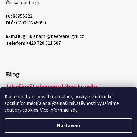
Česká republika
IČ:
86955322
DIČ:
CZ9001245099
E-mail:
grilujsnami@beefeatergril.cz
Telefon:
+420 728 311 687
Blog
Jak připojit plynovou láhev ke grilu
Jak vyčistit váš gril
K personalizaci obsahu a reklam, poskytování funkcí
sociálních médií a analýze naší návštěvnosti využíváme
5 věcí, které by neměly chybět v každé skvělé
venkovní kuchyni
soubory cookies. Více informací
zde
.
Nastavení
Vytvořil Shoptet