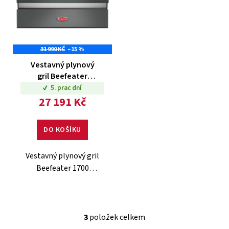
výkon, kvalitní
výkon, robustní
nerezové zpracování
nerezové zpracování
a rovnoměrnou...
a rovnoměrnou...
31 990 KČ
–15 %
Vestavný plynový
gril Beefeater
1700 Series – 5
5. prac dní
hořáků
27 191 Kč
DO KOŠÍKU
Vestavný plynový gril
Beefeater 1700
Series s 5 hořáky je
ideální volbou pro
moderní venkovní
kuchyně. Nabízí
3
položek celkem
O