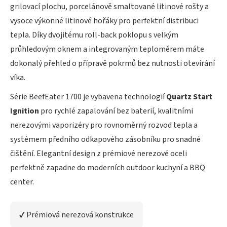
grilovací plochu, porcelánově smaltované litinové rošty a
a
vysoce výkonné litinové hořáky pro perfektní distribuci
j
tepla. Díky dvojitému roll-back poklopu s velkým
í
průhledovým oknem a integrovaným teploměrem máte
t
dokonalý přehled o přípravě pokrmů bez nutnosti otevírání
?
víka.
Série BeefEater 1700 je vybavena technologií
Quartz Start
Ignition
pro rychlé zapalování bez baterií, kvalitními
HLEDAT
nerezovými vaporizéry pro rovnoměrný rozvod tepla a
systémem předního odkapového zásobníku pro snadné
čištění. Elegantní design z prémiové nerezové oceli
D
perfektně zapadne do moderních outdoor kuchyní a BBQ
o
center.
p
o
r
✔ Prémiová nerezová konstrukce
u