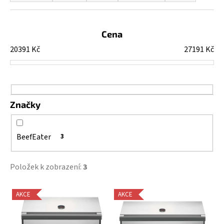
z
e
n
Cena
í
20391
Kč
27191
Kč
p
r
o
d
Značky
u
k
t
BeefEater
3
ů
Položek k zobrazení:
3
V
AKCE
AKCE
ý
p