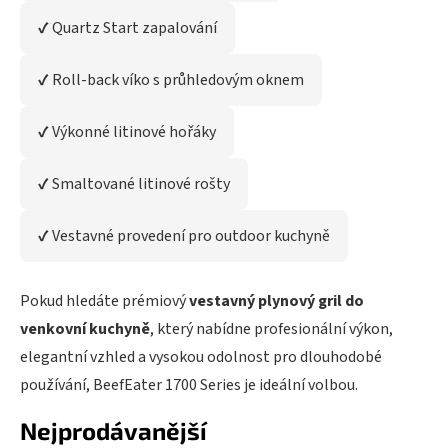
č
✔ Quartz Start zapalování
u
j
e
✔ Roll-back víko s průhledovým oknem
m
e
✔ Výkonné litinové hořáky
VESTAVNÝ
✔ Smaltované litinové rošty
PLYNOVÝ
GRIL
1600S
✔ Vestavné provedení pro outdoor kuchyně
SERIES
-
4
HOŘÁKY
Pokud hledáte prémiový
vestavný plynový gril do
22
venkovní kuchyně
, který nabídne profesionální výkon,
091
elegantní vzhled a vysokou odolnost pro dlouhodobé
Kč
používání, BeefEater 1700 Series je ideální volbou.
Původně:
25
Nejprodávanější
990
Kč