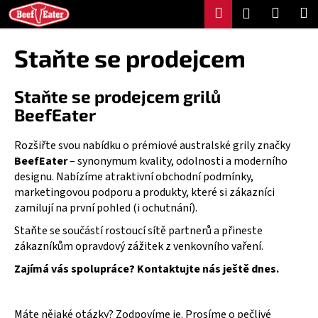
K
Přejít
Hledat
Nákup
M
Přihlášení
na
o
Zpět
Zpět
košík
obsah
š
Staňte se prodejcem
í
C
k
Staňte se prodejcem grilů
o
BeefEater
p
o
Rozšiřte svou nabídku o prémiové australské grily značky
t
BeefEater
– synonymum kvality, odolnosti a moderního
ř
designu. Nabízíme atraktivní obchodní podmínky,
e
marketingovou podporu a produkty, které si zákazníci
b
zamilují na první pohled (i ochutnání).
u
Staňte se součástí rostoucí sítě partnerů a přineste
j
zákazníkům opravdový zážitek z venkovního vaření.
e
Zajímá vás spolupráce? Kontaktujte nás ještě dnes.
t
e
Máte nějaké otázky? Zodpovíme je. Prosíme o pečlivé
n