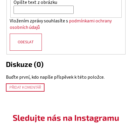
č
Opište text z obrázku
u
j
Vložením zprávy souhlasíte s
podmínkami ochrany
e
osobních údajů
m
e
ODESLAT
VESTAVNÝ
PLYNOVÝ
GRIL
Diskuze (0)
BEEFEATER
1700
SERIES
Buďte první, kdo napíše příspěvek k této položce.
–
3
PŘIDAT KOMENTÁŘ
HOŘÁKY
20
391
Kč
Sledujte nás na Instagramu
Původně:
23
990