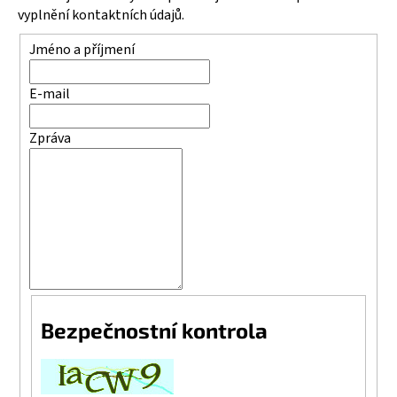
vyplnění kontaktních údajů.
a
j
Jméno a příjmení
í
t
E-mail
?
Zpráva
HLEDAT
D
o
p
Bezpečnostní kontrola
o
r
u