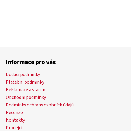
Kč
Z
á
Informace pro vás
p
a
Dodací podmínky
t
Platební podmínky
í
Reklamace a vrácení
Obchodní podmínky
Podmínky ochrany osobních údajů
Recenze
Kontakty
Prodejci