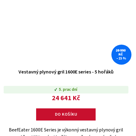
28 990
KČ
–15 %
Vestavný plynový gril 1600E series - 5 hořáků
5. prac dní
24 641 Kč
DO KOŠÍKU
BeefEater 1600E Series je výkonný vestavný plynový gril