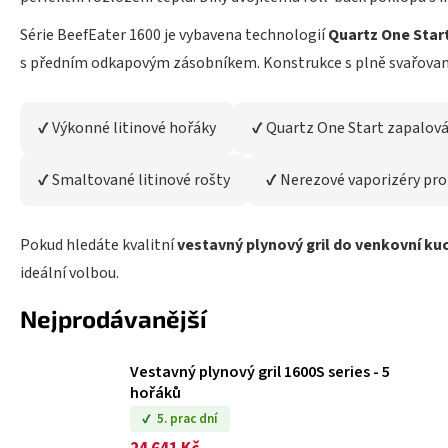
Série BeefEater 1600 je vybavena technologií
Quartz One Start
s předním odkapovým zásobníkem. Konstrukce s plně svařovaný
✔ Výkonné litinové hořáky
✔ Quartz One Start zapalová
✔ Smaltované litinové rošty
✔ Nerezové vaporizéry pro
Pokud hledáte kvalitní
vestavný plynový gril do venkovní ku
ideální volbou.
Nejprodávanější
Vestavný plynový gril 1600S series - 5
hořáků
5. prac dní