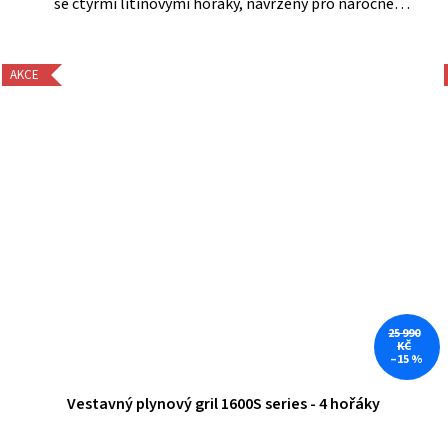
se čtyřmi litinovými hořáky, navržený pro náročné
grilování. Díky skleněnému okénku ve víku a vestavěnému
teploměru máte...
AKCE
25 990
KČ
–15 %
Vestavný plynový gril 1600S series - 4 hořáky