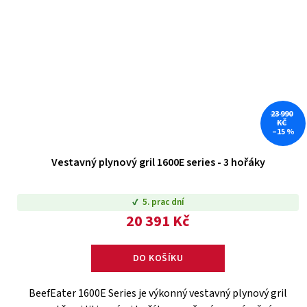
23 990
KČ
–15 %
Vestavný plynový gril 1600E series - 3 hořáky
5. prac dní
20 391 Kč
DO KOŠÍKU
BeefEater 1600E Series je výkonný vestavný plynový gril