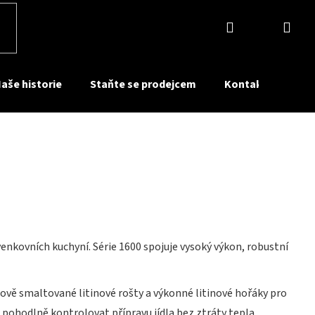
Přihlášení
Nák
koší
aše historie
Staňte se prodejcem
Kontakty
Pr
enkovních kuchyní. Série 1600 spojuje vysoký výkon, robustní
nově smaltované litinové rošty a výkonné litinové hořáky pro
ohodlně kontrolovat přípravu jídla bez ztráty tepla.