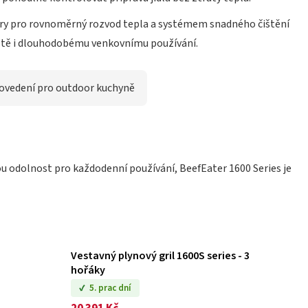
zéry pro rovnoměrný rozvod tepla a systémem snadného čištění
otě i dlouhodobému venkovnímu používání.
ovedení pro outdoor kuchyně
ou odolnost pro každodenní používání, BeefEater 1600 Series je
Vestavný plynový gril 1600S series - 3
hořáky
5. prac dní