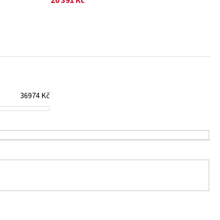
20 391 Kč
36974
Kč