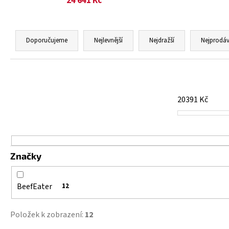
24 641 Kč
Ř
a
Doporučujeme
Nejlevnější
Nejdražší
Nejprodáv
z
e
n
í
20391
Kč
p
r
o
d
Značky
u
k
t
BeefEater
12
ů
Položek k zobrazení:
12