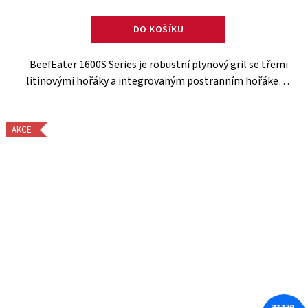
DO KOŠÍKU
BeefEater 1600S Series je robustní plynový gril se třemi
litinovými hořáky a integrovaným postranním hořákem,
ideální pro přípravu různorodých pokrmů. Díky
skleněnému okénku ve...
AKCE
37 179