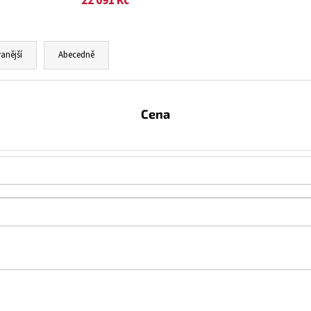
22 091 Kč
anější
Abecedně
Cena