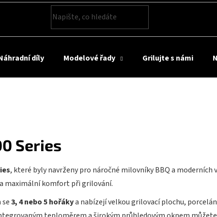
HLEDAT
Náhradní díly
Modelové řady
Grilujte s námi
N
00 Series
ies
, které byly navrženy pro náročné milovníky BBQ a moderních v
a maximální komfort při grilování.
h se
3, 4 nebo 5 hořáky
a nabízejí velkou grilovací plochu, porcelá
s integrovaným teploměrem a širokým průhledovým oknem můžete p