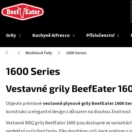
K
Přejít
na
o
Zpět
obsah
š
do
í
obchodu
k
Grily
Kuchyně Alfresco
Příslušenství
Domů
Modelové řady
1600 Series
1600 Series
Vestavné grily BeefEater 16
Objevte prémiové
vestavné plynové grily BeefEater 1600 Ser
konstrukci a elegantní design s důrazem na dlouhou životnost 
Vestavné BBQ grily BeefEater 1600 jsou dostupné ve variantác
perfektní rozložení tepla. Díky dvojitému roll-back poklopu 