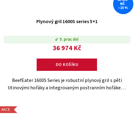
KČ
–15 %
Plynový gril 1600S series 5+1
5. prac dní
36 974 Kč
DO KOŠÍKU
BeefEater 1600S Series je robustní plynový gril s pěti
litinovými hořáky a integrovaným postranním hořákem,
ideální pro přípravu různorodých pokrmů. Díky
skleněnému okénku ve...
AKCE