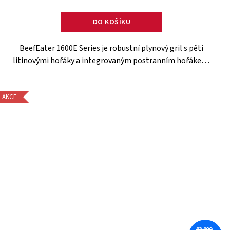
DO KOŠÍKU
BeefEater 1600E Series je robustní plynový gril s pěti
litinovými hořáky a integrovaným postranním hořákem,
ideální pro přípravu různorodých pokrmů. Díky
skleněnému okénku ve...
AKCE
43 499