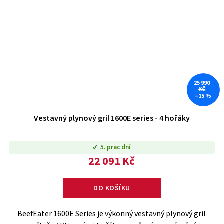
25 990
KČ
–15 %
Vestavný plynový gril 1600E series - 4 hořáky
5. prac dní
22 091 Kč
DO KOŠÍKU
BeefEater 1600E Series je výkonný vestavný plynový gril