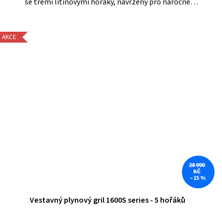
se třemi litinovými hořáky, navržený pro náročné
grilování. Díky skleněnému okénku ve víku a vestavěnému
teploměru máte...
AKCE
28 990
KČ
–15 %
Vestavný plynový gril 1600S series - 5 hořáků