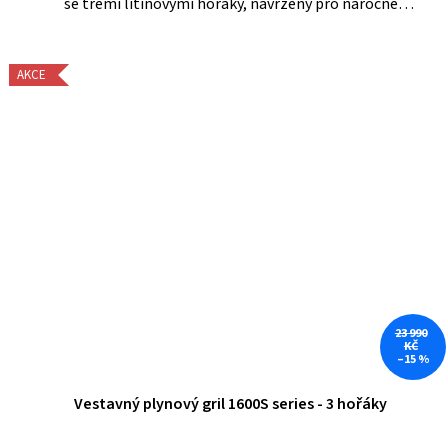
se třemi litinovými hořáky, navržený pro náročné
grilování. Díky skleněnému okénku ve víku a vestavěnému
teploměru máte...
AKCE
23 990
KČ
–15 %
Vestavný plynový gril 1600S series - 3 hořáky