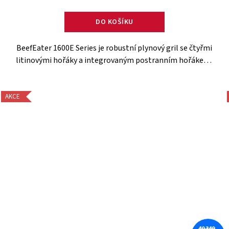
DO KOŠÍKU
BeefEater 1600E Series je robustní plynový gril se čtyřmi
litinovými hořáky a integrovaným postranním hořákem,
ideální pro přípravu různorodých pokrmů. Díky
skleněnému okénku ve...
AKCE
40 349