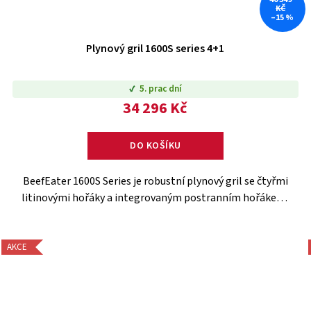
KČ
–15 %
Plynový gril 1600S series 4+1
5. prac dní
34 296 Kč
DO KOŠÍKU
BeefEater 1600S Series je robustní plynový gril se čtyřmi
litinovými hořáky a integrovaným postranním hořákem,
ideální pro přípravu různorodých pokrmů. Díky
skleněnému okénku ve...
AKCE