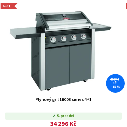
AKCE
40 349
KČ
–15 %
Plynový gril 1600E series 4+1
5. prac dní
34 296 Kč