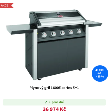
AKCE
43 499
KČ
–15 %
Plynový gril 1600E series 5+1
5. prac dní
36 974 Kč