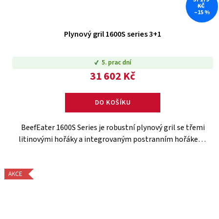
KČ
–15 %
Plynový gril 1600S series 3+1
5. prac dní
31 602 Kč
DO KOŠÍKU
BeefEater 1600S Series je robustní plynový gril se třemi
litinovými hořáky a integrovaným postranním hořákem,
ideální pro přípravu různorodých pokrmů. Díky
skleněnému okénku ve...
AKCE