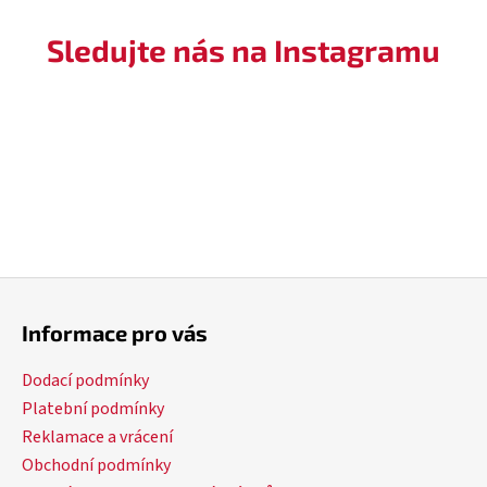
Sledujte nás na Instagramu
Z
á
Informace pro vás
p
a
Dodací podmínky
t
Platební podmínky
í
Reklamace a vrácení
Obchodní podmínky