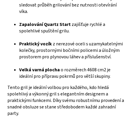
sledovat průběh grilování bez nutnosti otevírání
víka.
Zapalování Quartz Start
zajišťuje rychlé a
spolehlivé spuštění grilu.
Praktický vozík
z nerezové oceli s uzamykatelnými
kolečky, prostornými bočními policemi a úložným
prostorem pro plynovou láhev a příslušenství.
Velká varná plocha
o rozměrech 4608 cm2 je
ideální pro přípravu pokrmů pro větší skupiny.
Tento gril je ideální volbou pro každého, kdo hledá
spolehlivý a výkonný gril s elegantním designem a
praktickými funkcemi. Díky svému robustnímu provedení a
snadné obsluze se stane středobodem každé zahradní
party.