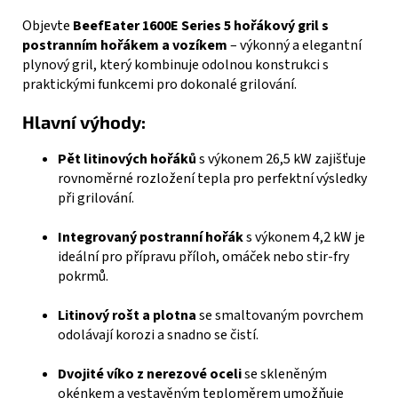
Objevte
BeefEater 1600E Series 5 hořákový gril s
postranním hořákem a vozíkem
– výkonný a elegantní
plynový gril, který kombinuje odolnou konstrukci s
praktickými funkcemi pro dokonalé grilování.
Hlavní výhody:
Pět litinových hořáků
s výkonem 26,5 kW zajišťuje
rovnoměrné rozložení tepla pro perfektní výsledky
při grilování.
Integrovaný postranní hořák
s výkonem 4,2 kW je
ideální pro přípravu příloh, omáček nebo stir-fry
pokrmů.
Litinový rošt a plotna
se smaltovaným povrchem
odolávají korozi a snadno se čistí.
Dvojité víko z nerezové oceli
se skleněným
okénkem a vestavěným teploměrem umožňuje