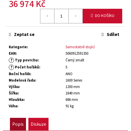
36 974 Kč
č
u
Měrná
j
DO KOŠÍKU
cena:
e
m
e
Zeptat se
Sdílet
Kategorie
:
Samostatně stojící
PLYNOVÝ
EAN
:
5060912591350
GRIL
?
Typ povrchu
:
Černý smalt
1500
SERIES
?
Počet hořáků
:
5
4+1
Boční hořák
:
ANO
34
Modelová řada
:
1600 Series
296
Výška
:
1200 mm
Kč
Šířka
:
1840 mm
Hloubka
:
686 mm
Původně:
40
Váha
:
91 kg
349
Kč
Popis
Diskuze