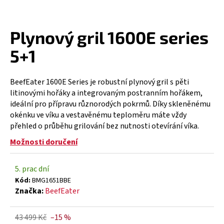
a
j
Plynový gril 1600E series
í
t
5+1
?
BeefEater 1600E Series je robustní plynový gril s pěti
litinovými hořáky a integrovaným postranním hořákem,
ideální pro přípravu různorodých pokrmů. Díky skleněnému
okénku ve víku a vestavěnému teploměru máte vždy
HLEDAT
přehled o průběhu grilování bez nutnosti otevírání víka.
Možnosti doručení
D
5. prac dní
o
Kód:
BMG1651BBE
p
Značka:
BeefEater
o
r
u
43 499 Kč
–15 %