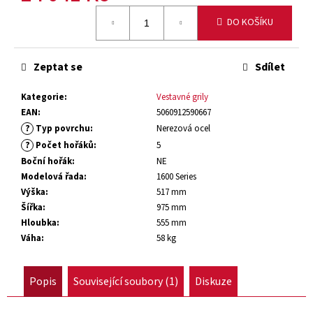
č
Měrná
u
DO KOŠÍKU
cena:
j
e
m
Zeptat se
Sdílet
e
Kategorie
:
Vestavné grily
EAN
:
5060912590667
PLYNOVÝ
?
Typ povrchu
:
Nerezová ocel
GRIL
?
Počet hořáků
:
5
1500
SERIES
Boční hořák
:
NE
5+1
Modelová řada
:
1600 Series
36
Výška
:
517 mm
974
Šířka
:
975 mm
Kč
Hloubka
:
555 mm
Váha
:
58 kg
Původně:
43
499
Kč
Popis
Související soubory (1)
Diskuze