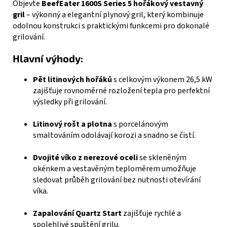
Objevte
BeefEater 1600S Series 5 hořákový vestavný
gril
– výkonný a elegantní plynový gril, který kombinuje
odolnou konstrukci s praktickými funkcemi pro dokonalé
grilování.
Hlavní výhody:
Pět litinových hořáků
s celkovým výkonem 26,5 kW
zajišťuje rovnoměrné rozložení tepla pro perfektní
výsledky při grilování.
Litinový rošt a plotna
s porcelánovým
smaltováním odolávají korozi a snadno se čistí.
Dvojité víko z nerezové oceli
se skleněným
okénkem a vestavěným teploměrem umožňuje
sledovat průběh grilování bez nutnosti otevírání
víka.
Zapalování Quartz Start
zajišťuje rychlé a
spolehlivé spuštění grilu.