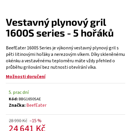
a
j
Vestavný plynový gril
í
t
1600S series - 5 hořáků
?
BeefEater 1600S Series je výkonný vestavný plynový gril s
pěti litinovými hořáky a nerezovým víkem. Díky skleněnému
okénku a vestavěnému teploměru máte vždy přehled o
průběhu grilování bez nutnosti otevírání víka.
HLEDAT
Možnosti doručení
5. prac dní
D
Kód:
BBG1650SAE
o
Značka:
BeefEater
p
o
r
28 990 Kč
–15 %
24 641 Kč
u