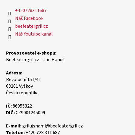
+420728311687
Náš Facebook
beefeatergril.cz
Náš Youtube kanál
Provozovatel e-shopu:
Beefeatergril.cz – Jan Hanuš
Adresa:
Revoluční 151/41
68201 Vyškov
Česká republika
IČ:
86955322
DIČ:
CZ9001245099
E-mail:
grilujsnami@beefeatergril.cz
Telefon:
+420 728 311 687