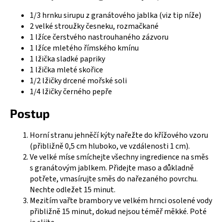
a
1/3 hrnku sirupu z granátového jablka (viz tip níže)
j
2 velké stroužky česneku, rozmačkané
í
1 lžíce čerstvého nastrouhaného zázvoru
1 lžíce mletého římského kmínu
t
1 lžička sladké papriky
?
1 lžička mleté skořice
1/2 lžičky drcené mořské soli
1/4 lžičky černého pepře
Postup
HLEDAT
Horní stranu jehněčí kýty nařežte do křížového vzoru
(přibližně 0,5 cm hluboko, ve vzdálenosti 1 cm).
Ve velké míse smíchejte všechny ingredience na směs
D
s granátovým jablkem. Přidejte maso a důkladně
o
potřete, vmasírujte směs do nařezaného povrchu.
p
Nechte odležet 15 minut.
o
Mezitím vařte brambory ve velkém hrnci osolené vody
r
přibližně 15 minut, dokud nejsou téměř měkké. Poté
u