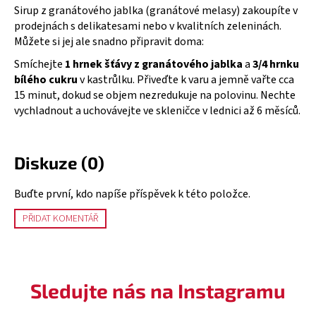
Sirup z granátového jablka (granátové melasy) zakoupíte v
prodejnách s delikatesami nebo v kvalitních zeleninách.
Můžete si jej ale snadno připravit doma:
Smíchejte
1 hrnek šťávy z granátového jablka
a
3/4 hrnku
bílého cukru
v kastrůlku. Přiveďte k varu a jemně vařte cca
15 minut, dokud se objem nezredukuje na polovinu. Nechte
vychladnout a uchovávejte ve skleničce v lednici až 6 měsíců.
Diskuze (0)
Buďte první, kdo napíše příspěvek k této položce.
PŘIDAT KOMENTÁŘ
Sledujte nás na Instagramu