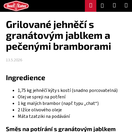
K
Přejít
Hledat
Nákup
M
Přihlášení
na
o
Zpět
Zpět
košík
obsah
š
Grilované jehněčí s
í
C
granátovým jablkem a
k
o
pečenými bramborami
p
o
13.5.2026
t
ř
Ingredience
e
b
1,75 kg jehněčí kýty s kostí (snadno porcovatelná)
u
Olej ve spreji na potření
j
1 kg malých brambor (např. typu „chat“)
e
2 lžíce olivového oleje
t
Máta tzatziki na podávání
e
Směs na potírání s granátovým jablkem
n