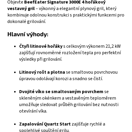
Objevte
BeefEater Signature 3000E 4 hořákový
vestavný gril
– výkonný a elegantní plynový gril, který
kombinuje odolnou konstrukci s praktickými funkcemi pro
dokonalé grilování.
Hlavní výhody:
Čtyři litinové hořáky
s celkovým výkonem 21,2 kW
zajišťují rovnoměrné rozložení tepla pro perfektní
výsledky při grilování.
Litinový rošt a plotna
se smaltovou povrchovou
úpravou odolávají korozi a snadno se čistí.
Dvojité víko se smaltovaným povrchem
se
skleněným okénkem a vestavěným teploměrem
umožňuje sledovat průběh grilování bez nutnosti
otevírání víka.
Zapalování Quartz Start
zajišťuje rychlé a
spolehlivé spuštění grilu.