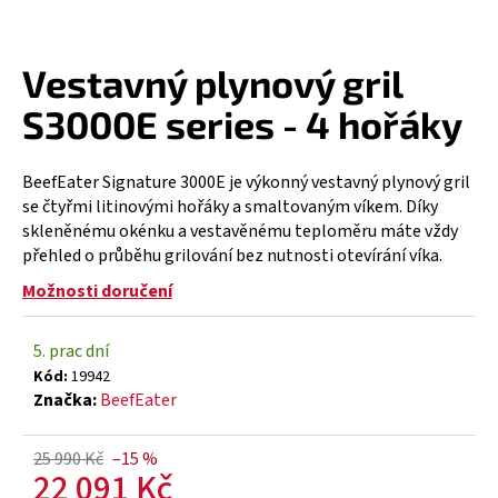
a
j
Vestavný plynový gril
í
t
S3000E series - 4 hořáky
?
BeefEater Signature 3000E je výkonný vestavný plynový gril
se čtyřmi litinovými hořáky a smaltovaným víkem. Díky
skleněnému okénku a vestavěnému teploměru máte vždy
přehled o průběhu grilování bez nutnosti otevírání víka.
HLEDAT
Možnosti doručení
5. prac dní
D
Kód:
19942
o
Značka:
BeefEater
p
o
r
25 990 Kč
–15 %
22 091 Kč
u