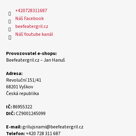
+420728311687
Náš Facebook
beefeatergril.cz
Náš Youtube kanál
Provozovatel e-shopu:
Beefeatergril.cz – Jan Hanuš
Adresa:
Revoluční 151/41
68201 Vyškov
Česká republika
IČ:
86955322
DIČ:
CZ9001245099
E-mail:
grilujsnami@beefeatergril.cz
Telefon:
+420 728 311 687