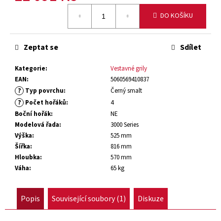
č
Měrná
u
DO KOŠÍKU
cena:
j
e
m
Zeptat se
Sdílet
e
Kategorie
:
Vestavné grily
EAN
:
5060569410837
VESTAVNÝ
?
Typ povrchu
:
Černý smalt
PLYNOVÝ
?
Počet hořáků
:
4
GRIL
1500
Boční hořák
:
NE
SERIES
Modelová řada
:
3000 Series
-
Výška
:
525 mm
5
HOŘÁKŮ
Šířka
:
816 mm
Hloubka
:
570 mm
25
Váha
:
65 kg
491
Kč
Původně:
Popis
Související soubory (1)
Diskuze
29
990
Kč