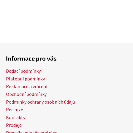
Z
á
Informace pro vás
p
a
Dodací podmínky
t
Platební podmínky
í
Reklamace a vrácení
Obchodní podmínky
Podmínky ochrany osobních údajů
Recenze
Kontakty
Prodejci
Pravidla uplatňování slev