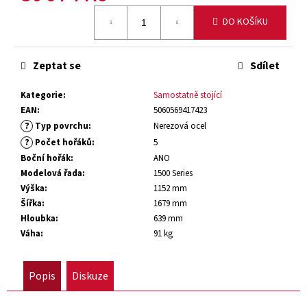
č
Měrná
u
DO KOŠÍKU
cena:
j
e
m
Zeptat se
Sdílet
e
Kategorie
:
Samostatně stojící
EAN
:
5060569417423
VESTAVNÝ
?
Typ povrchu
:
Nerezová ocel
PLYNOVÝ
?
Počet hořáků
:
5
GRIL
BEEFEATER
Boční hořák
:
ANO
7000
Modelová řada
:
1500 Series
SERIES
Výška
:
1152 mm
PREMIUM
–
Šířka
:
1679 mm
5
Hloubka
:
639 mm
HOŘÁKŮ
Váha
:
91 kg
67
991
Popis
Diskuze
Kč
Původně:
79