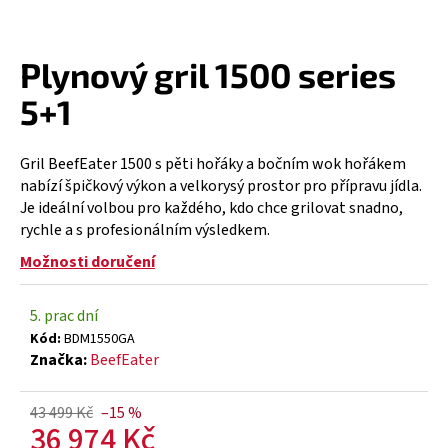
a
j
Plynový gril 1500 series
í
t
5+1
?
Gril BeefEater 1500 s pěti hořáky a bočním wok hořákem
nabízí špičkový výkon a velkorysý prostor pro přípravu jídla.
Je ideální volbou pro každého, kdo chce grilovat snadno,
rychle a s profesionálním výsledkem.
HLEDAT
Možnosti doručení
5. prac dní
D
Kód:
BDM1550GA
o
Značka:
BeefEater
p
o
r
43 499 Kč
–15 %
36 974 Kč
u