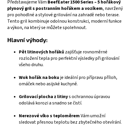
Představujeme Vám
BeefEater 1500 Series – 5 hořákový
990
plynový gril s postranním hořákem a vozíkem
, navržený
Kč
pro pohodlné a stylové grilování na zahradě nebo terase.
Tento gril kombinuje odolnou konstrukci, moderní funkce
a výkon, na který se můžete spolehnout.
Hlavní výhody:
Pět litinových hořáků
zajišťuje rovnoměrné
rozložení tepla pro perfektní výsledky při grilování
všeho druhu.
Wok hořák na boku
je ideální pro přípravu příloh,
omáček nebo asijské kuchyně.
Grilovací plocha z litiny
s ochrannou úpravou
odolává korozi a snadno se čistí.
Nerezové víko s teploměrem
Vám umožní
sledovat přesnou teplotu bez zbytečného otevírání.